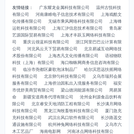
友情链接：
广东耀龙金属科技有限公司
温州古悦科技
有限公司
河南康睢电子信息技术有限公司
上海戏酷文
化传播有限公司
无锡市乘风网络科技有限公司
上海锋
运乾科技有限公司
上海汇汐信息技术有限公司
青岛家
艺源国际贸易有限公司
上海才丰跃玉网络科技有限公
司
重庆云很蓝科技有限公司
浙江阿里巴巴云计算有限
公司
河北风云天下贸易有限公司
北京易诚互动网络技
术股份有限公司
上海杰凡文化传播有限公司
语祯物联
科技（上海）有限公司
海口蜘蛛网商务信息咨询有限公
司
临汾市尧都区豪歌泡沫制品厂
哈尔滨思远扶摇网络
科技有限公司
北京卵匀科技有限公司
义乌市瑞邦会展
服务有限公司
上海侨治因私出入境服务有限公司
福安
市优舒美商贸有限公司
梁山德润能源有限公司
周易算
命
新疆安道商务代理有限公司
沧州金利源食品饮料有
限公司
北京睿安天地消防工程有限公司
长沙满月网络
科技有限公司
黑龙江淘牧畜牧科技有限公司
厦门急充
充科技有限公司
武汉出风口软件有限公司
长沙路遥交
通设施有限公司
杭州神兔网络科技有限公司
义乌市六
木工艺品厂
海南电影网
河南冰点网络科技有限公