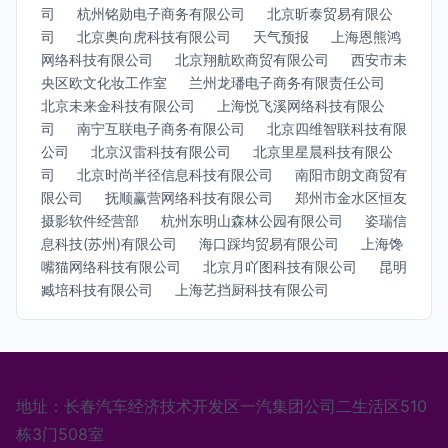
司
杭州铭勋电子商务有限公司
北京昕泰贸易有限公
司
北京奥向虎科技有限公司
天气预报
上海恩熊鸿
网络科技有限公司
北京翔航欧商贸有限公司
西安市未
央区欧文化妆工作室
兰州龙璠电子商务有限责任公司
北京未来金科技有限公司
上海悦飞溪网络科技有限公
司
南宁互联电子商务有限公司
北京四维智联科技有限
公司
北京汉雷科技有限公司
北京里星晨科技有限公
司
北京时尚半径信息科技有限公司
南阳市朗文商贸有
限公司
抚顺赢营网络科技有限公司
郑州市金水区恒友
摄影软件经营部
杭州东明山森林公园有限公司
姿瑞信
息科技(苏州)有限公司
海口踩均贸易有限公司
上海馋
嘴猫网络科技有限公司
北京月吖图科技有限公司
昆明
臧培科技有限公司
上海艺挡厨科技有限公司
地址：长春汽车经济技术开发区一汽集团公司二生活区510
栋3门508室